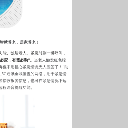
智慧养老，居家养老！
失能、独居老人
一键呼叫，
。紧急时刻
必应，有需必助
”
。
当老人触发
红色绿
再也不用担心紧急情况无人应答了！
“
助
G,5G通讯
全域覆盖的网络，用于紧急情
等接收报警信息，也可在紧急情况下远
远程语音提醒
功能
。