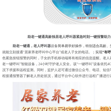
助老一键通
高龄独居
老人呼叫
器
紧急时刻一键报警助力
简单易学好操作，特别
高龄、
助老一键通
，
老人呼叫
器
设备
适合
；实现
“
有呼
就能立刻接通
“
居家养老呼叫中心
平台
”
或老人子女的电话
。
色紧急按钮
报警的同时，子女的手机移动端将有相应的信息提醒。
老人
老
一键呼叫
”
智能
设备，
24小时守护老人安全。该“一键呼叫”设备依托
4
况下求援和远程监测。同时，监护人还可通过微信公众号、
电话、
短信
程接通报警器了解老人所处状况，通过平台
中心软件进行远程
广播进行