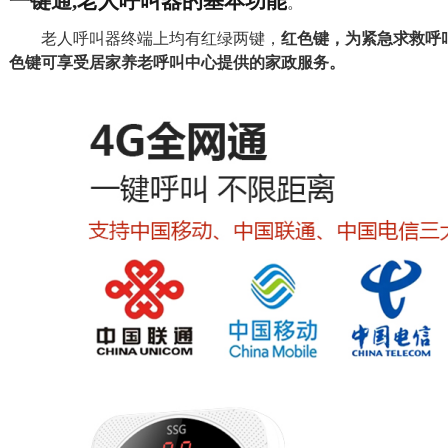
一键通
,
老人呼叫器的基本功能
。
老人
呼叫
器
终端
上
均有红绿两键，
红色键，为紧急求救呼
色键可享受
居家养老呼叫中心
提供的家政服务。