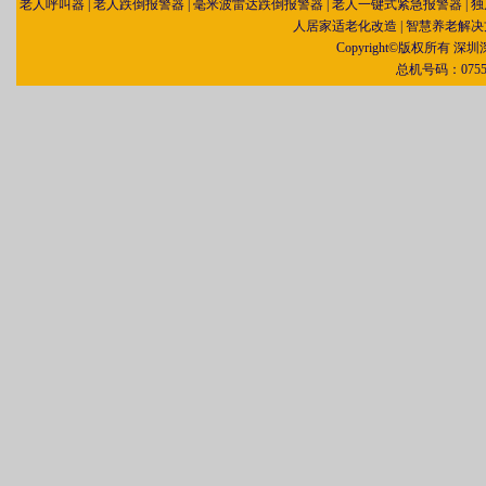
老人呼叫器
|
老人跌倒报警器
|
毫米波雷达跌倒报警器
|
老人一键式紧急报警器
|
独
人居家适老化改造
|
智慧养老解决
Copyright©版权所有
总机号码：0755-3